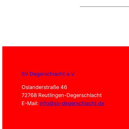
SV Degerschlacht e.V.
Osianderstraße 46
72768 Reutlingen-Degerschlacht
E-Mail:
info@sv-degerschlacht.de