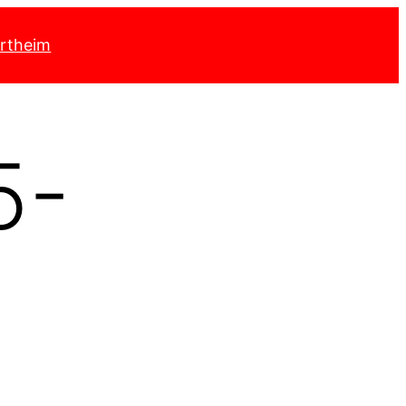
rtheim
5-