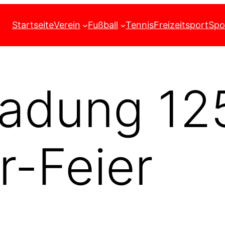
Startseite
Verein
Fußball
Tennis
Freizeitsport
Spo
ladung 12
r-Feier