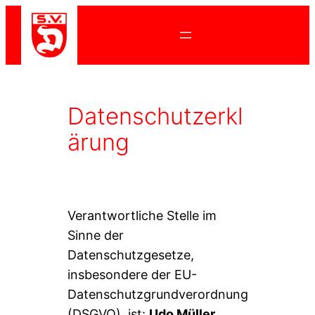
Zum
Inhalt
springen
Datenschutzerkl
ärung
Verantwortliche Stelle im
Sinne der
Datenschutzgesetze,
insbesondere der EU-
Datenschutzgrundverordnung
(DSGVO), ist:
Udo Müller